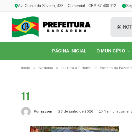
Av. Cronje da Silveira, 438 – Comercial - CEP 67.400-112
Seg
📰 NOT
PÁGINA INICIAL
O MUNICÍPIO
»
»
»
Início
Notícias
Cultura e Turismo
Petisco da Fazend
11
Por
ascom
23 de junho de 2026
Nenhum coment