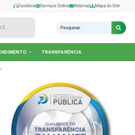
Ouvidoria
Serviços Online
Webmail
Mapa do Site
Show de Tarcísio do Acordeon encerra o Festival de Verão 2026 na Praia do Caripi
ENDIMENTO
TRANSPARÊNCIA
11