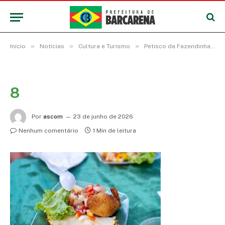
»
»
»
Início
Notícias
Cultura e Turismo
Petisco da Fazendinha disputa paladares no Concurso Gastronômico do Festival Abacaxi
8
Por
ascom
23 de junho de 2026
Nenhum comentário
1 Min de leitura