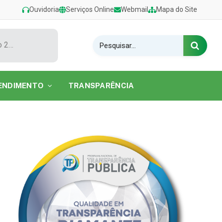
Ouvidoria
Serviços Online
Webmail
Mapa do Site
Show de Tarcísio do Acordeon encerra o Festival de Verão 2026 na Praia do Caripi
ENDIMENTO
TRANSPARÊNCIA