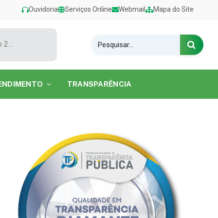
Ouvidoria
Serviços Online
Webmail
Mapa do Site
Show de Tarcísio do Acordeon encerra o Festival de Verão 2026 na Praia do Caripi
ENDIMENTO
TRANSPARÊNCIA