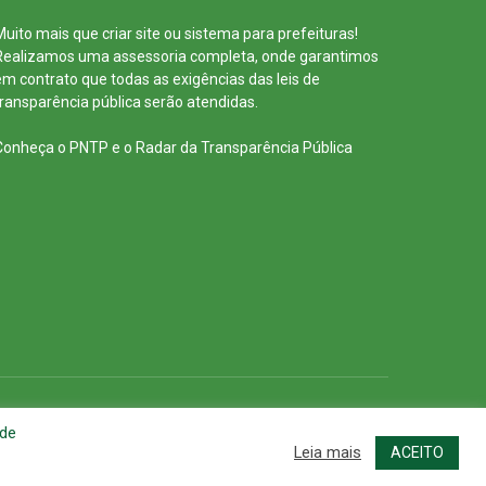
Muito mais que
criar site
ou
sistema para prefeituras
!
Realizamos uma
assessoria
completa, onde garantimos
em contrato que todas as exigências das
leis de
transparência pública
serão atendidas.
Conheça o
PNTP
e o
Radar da Transparência Pública
cessar Área Administrativa
Acessar o Webmail
 de
Leia mais
ACEITO