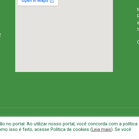
2
rena
Mapa do Site
A
no portal. Ao utilizar nosso portal, você concorda com a política
o isso é feito, acesse Política de cookies (
Leia mais
). Se você