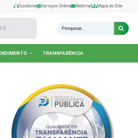
Ouvidoria
Serviços Online
Webmail
Mapa do Site
Show de Tarcísio do Acordeon encerra o Festival de Verão 2026 na Praia do Caripi
ENDIMENTO
TRANSPARÊNCIA