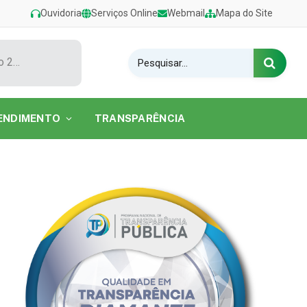
Ouvidoria
Serviços Online
Webmail
Mapa do Site
Show de Tarcísio do Acordeon encerra o Festival de Verão 2026 na Praia do Caripi
ENDIMENTO
TRANSPARÊNCIA