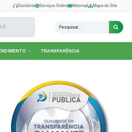
Ouvidoria
Serviços Online
Webmail
Mapa do Site
Show de Tarcísio do Acordeon encerra o Festival de Verão 2026 na Praia do Caripi
ENDIMENTO
TRANSPARÊNCIA