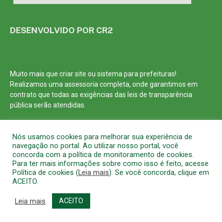
DESENVOLVIDO POR CR2
Muito mais que
criar site
ou
sistema para prefeituras
!
Realizamos uma
assessoria
completa, onde garantimos em
contrato que todas as exigências das
leis de transparência
pública
serão atendidas.
Conheça o
PNTP
e o
Radar da Transparência Pública
Nós usamos cookies para melhorar sua experiência de
navegação no portal. Ao utilizar nosso portal, você
concorda com a política de monitoramento de cookies.
Para ter mais informações sobre como isso é feito, acesse
Política de cookies (
Leia mais
). Se você concorda, clique em
Todos os direitos reservados a Prefeitura Municipal de Barcarena
ACEITO.
Mapa do Site
Acessar Área Administrativa
Acessar o Webmail
Leia mais
ACEITO