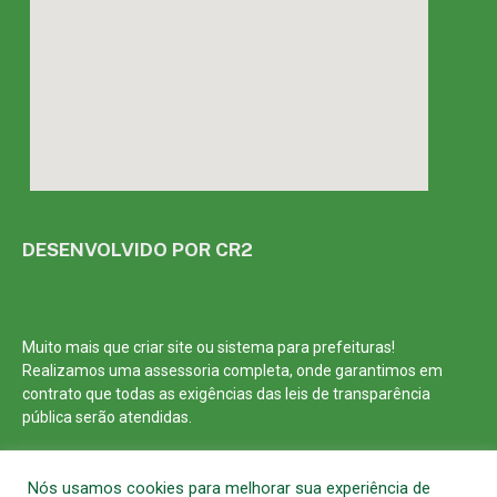
DESENVOLVIDO POR CR2
Muito mais que
criar site
ou
sistema para prefeituras
!
Realizamos uma
assessoria
completa, onde garantimos em
contrato que todas as exigências das
leis de transparência
pública
serão atendidas.
Conheça o
PNTP
e o
Radar da Transparência Pública
Nós usamos cookies para melhorar sua experiência de