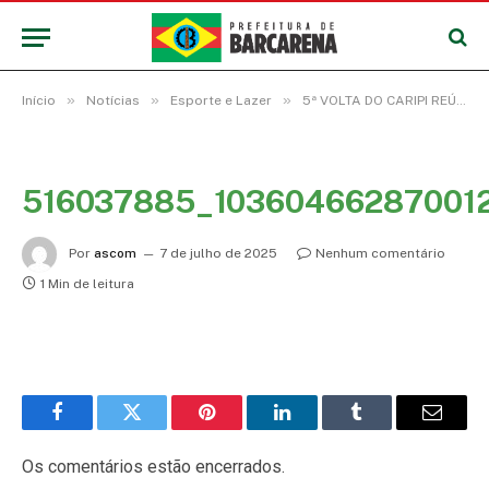
»
»
»
Início
Notícias
Esporte e Lazer
5ª VOLTA DO CARIPI REÚNE 600 ATLETAS E MARCA ABERTURA DO VERÃO 2025 EM BARCARENA
516037885_10360466287001
Por
ascom
7 de julho de 2025
Nenhum comentário
1 Min de leitura
Facebook
Twitter
Pinterest
LinkedIn
Tumblr
E-
mail
Os comentários estão encerrados.