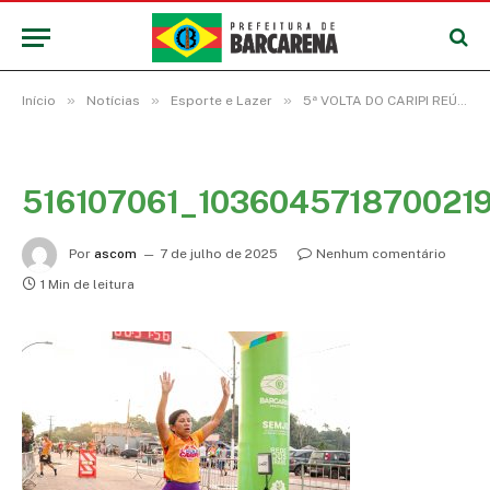
»
»
»
Início
Notícias
Esporte e Lazer
5ª VOLTA DO CARIPI REÚNE 600 ATLETAS E MARCA ABERTURA DO VERÃO 2025 EM BARCARENA
516107061_103604571870021
Por
ascom
7 de julho de 2025
Nenhum comentário
1 Min de leitura