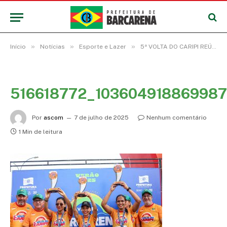
»
»
»
Início
Notícias
Esporte e Lazer
5ª VOLTA DO CARIPI REÚNE 600 ATLETAS E MARCA ABERTURA DO VERÃO 2025 EM BARCARENA
516618772_10360491886998
Por
ascom
7 de julho de 2025
Nenhum comentário
1 Min de leitura