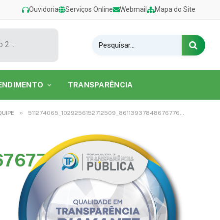
Ouvidoria
Serviços Online
Webmail
Mapa do Site
Show de Tarcísio do Acordeon encerra o Festival de Verão 2026 na Praia do Caripi
ENDIMENTO
TRANSPARÊNCIA
»
QUIPE
511274065_1029256152712509_8611393784867677670_n
67677670_n