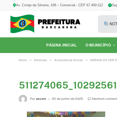
Av. Cronje da Silveira, 438 – Comercial - CEP 67.400-112
Seg
NOT
PÁGINA INICIAL
O MUNICÍPIO
»
»
»
Início
Notícias
Assistência Social
ARRAIÁ DO CER P
511274065_1029256
Por
ascom
30 de junho de 2025
Nenhum coment