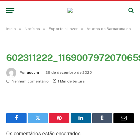
»
»
»
Início
Notícias
Esporte e Lazer
Atletas de Barcarena conquistam outro no Campeonato Estadual de Jiu-Jitsu
602311222_11690079720706
Por
ascom
29 de dezembro de 2025
Nenhum comentário
1 Min de leitura
Facebook
Twitter
Pinterest
LinkedIn
Tumblr
E-
mail
Os comentários estão encerrados.