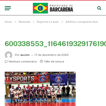
»
»
»
Início
Notícias
Esporte e Lazer
Atlético conquista título municipal de futsal masculino adulto em Barcarena
600338553_11646193291761
Por
ascom
17 de dezembro de 2025
Nenhum comentário
1 Min de leitura