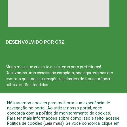
DESENVOLVIDO POR CR2
Muito mais que
criar site
ou
sistema para prefeituras
!
Realizamos uma
assessoria
completa, onde garantimos em
contrato que todas as exigências das
leis de transparência
pública
serão atendidas.
Conheça o
PNTP
e o
Radar da Transparência Pública
Nós usamos cookies para melhorar sua experiência de
navegação no portal. Ao utilizar nosso portal, você
concorda com a política de monitoramento de cookies.
Para ter mais informações sobre como isso é feito, acesse
Política de cookies (
Leia mais
). Se você concorda, clique em
Todos os direitos reservados a Prefeitura Municipal de Barcarena