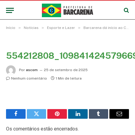
»
»
»
Início
Notícias
Esporte e Lazer
Barcarena dá início ao Campeonato Municipal de vôlei 2025
554212808_10984142457966
Por
ascom
25 de setembro de 2025
Nenhum comentário
1 Min de leitura
Facebook
Twitter
Pinterest
LinkedIn
Tumblr
E-
mail
Os comentários estão encerrados.