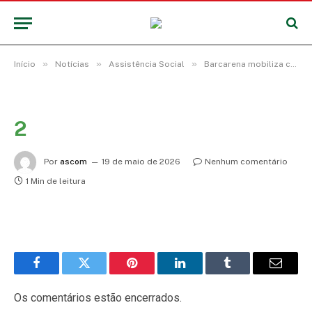
»
»
»
Início
Notícias
Assistência Social
Barcarena mobiliza comunidades em ações de combate ao abuso e exploração sexual infantil
2
Por
ascom
19 de maio de 2026
Nenhum comentário
1 Min de leitura
Facebook
Twitter
Pinterest
LinkedIn
Tumblr
E-
mail
Os comentários estão encerrados.