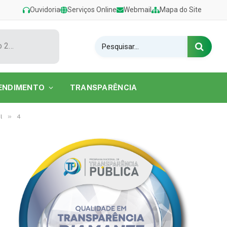
Ouvidoria
Serviços Online
Webmail
Mapa do Site
Show de Tarcísio do Acordeon encerra o Festival de Verão 2026 na Praia do Caripi
ENDIMENTO
TRANSPARÊNCIA
»
l
4