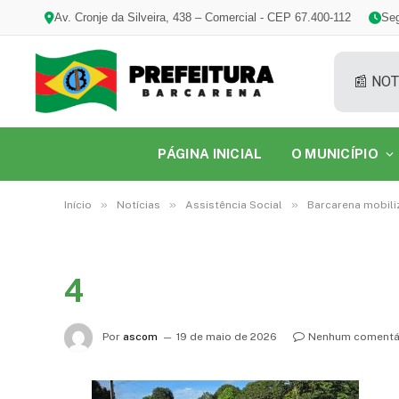
Av. Cronje da Silveira, 438 – Comercial - CEP 67.400-112
Seg
📰 NOT
PÁGINA INICIAL
O MUNICÍPIO
»
»
»
Início
Notícias
Assistência Social
Barcarena mobili
4
Por
ascom
19 de maio de 2026
Nenhum comentá