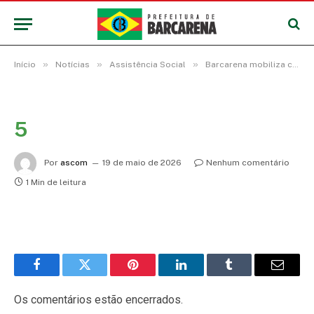
»
»
»
Início
Notícias
Assistência Social
Barcarena mobiliza comunidades em ações de combate ao abuso e exploração sexual infantil
5
Por
ascom
19 de maio de 2026
Nenhum comentário
1 Min de leitura
Facebook
Twitter
Pinterest
LinkedIn
Tumblr
E-
mail
Os comentários estão encerrados.