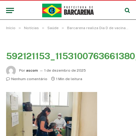
»
»
»
Início
Notícias
Saúde
Barcarena realiza Dia D de vacinação contra a gripe
592121153_115310076366138
Por
ascom
1 de dezembro de 2025
Nenhum comentário
1 Min de leitura