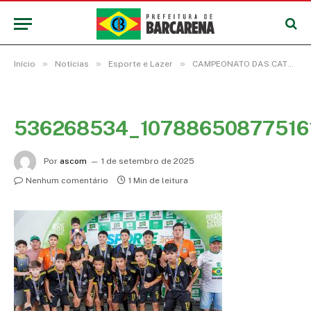
»
»
»
Início
Notícias
Esporte e Lazer
CAMPEONATO DAS CATEGORIAS DE BASE DE FUTSAL PREMIA VENCEDORES
536268534_1078865087751
Por
ascom
1 de setembro de 2025
Nenhum comentário
1 Min de leitura