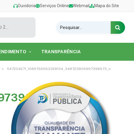
Ouvidoria
Serviços Online
Webmail
Mapa do Site
Show de Tarcísio do Acordeon encerra o Festival de Verão 2026 na Praia do Caripi
ENDIMENTO
TRANSPARÊNCIA
»
547204271_1089766563328134_348723806997398673_n
97398673_n