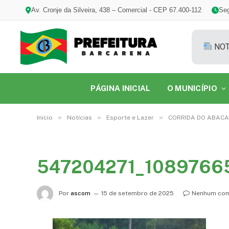
Av. Cronje da Silveira, 438 – Comercial - CEP 67.400-112
Seg
NOT
PÁGINA INICIAL
O MUNICÍPIO
»
»
»
Início
Notícias
Esporte e Lazer
CORRIDA DO ABACA
547204271_108976
Por
ascom
15 de setembro de 2025
Nenhum com