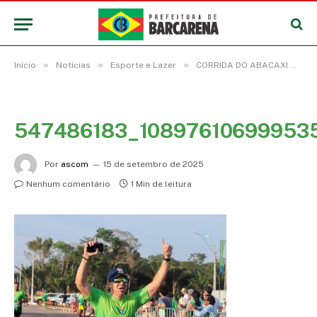
»
»
»
Início
Notícias
Esporte e Lazer
CORRIDA DO ABACAXI MOVIMENTA FESTIVAL E PREMIA VENCEDORES EM DIVERSAS CATEGORIAS
547486183_10897610699953
Por
ascom
15 de setembro de 2025
Nenhum comentário
1 Min de leitura