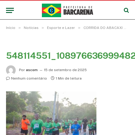
»
»
»
Início
Notícias
Esporte e Lazer
CORRIDA DO ABACAXI MOVIMENTA FESTIVAL E PREMIA VENCEDORES EM DIVERSAS CATEGORIAS
548114551_10897663699948
Por
ascom
15 de setembro de 2025
Nenhum comentário
1 Min de leitura