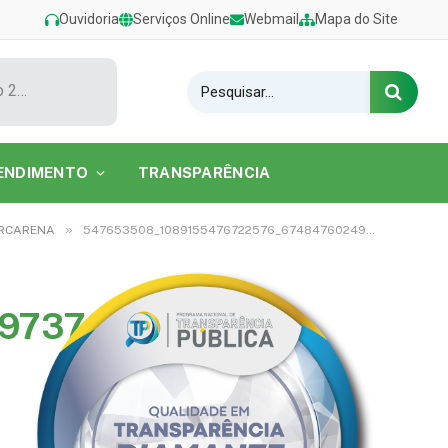
Ouvidoria
Serviços Online
Webmail
Mapa do Site
Show de Tarcísio do Acordeon encerra o Festival de Verão 2026 na Praia do Caripi
ENDIMENTO
TRANSPARÊNCIA
»
ARCARENA
547653508_1089155476722576_6748476024973732880_n
973732880_n