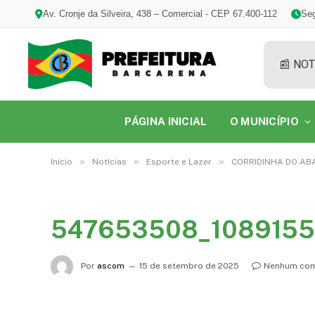
Av. Cronje da Silveira, 438 – Comercial - CEP 67.400-112
Seg
📰 NOT
PÁGINA INICIAL
O MUNICÍPIO
»
»
»
Início
Notícias
Esporte e Lazer
CORRIDINHA DO ABA
547653508_108915
Por
ascom
15 de setembro de 2025
Nenhum com