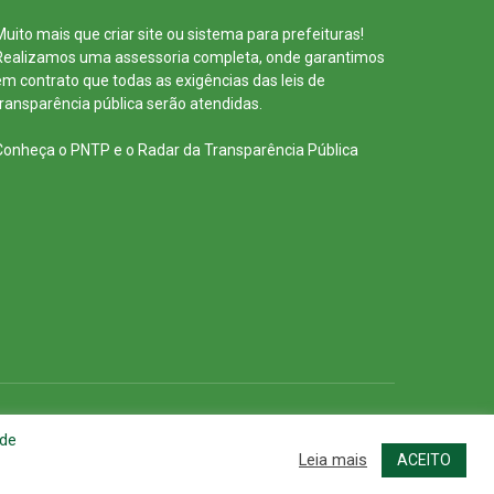
Muito mais que
criar site
ou
sistema para prefeituras
!
Realizamos uma
assessoria
completa, onde garantimos
em contrato que todas as exigências das
leis de
transparência pública
serão atendidas.
Conheça o
PNTP
e o
Radar da Transparência Pública
cessar Área Administrativa
Acessar o Webmail
 de
Leia mais
ACEITO