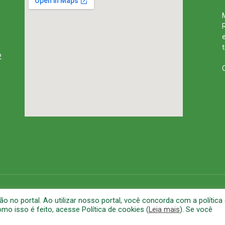
2
rena
Mapa do Site
A
no portal. Ao utilizar nosso portal, você concorda com a política
o isso é feito, acesse Política de cookies (
Leia mais
). Se você