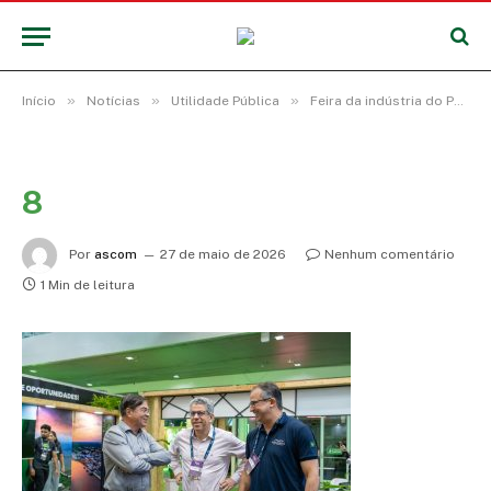
»
»
»
Início
Notícias
Utilidade Pública
Feira da indústria do Pará conta com a parceria da prefeitura de Barcarena para celebrar o desenvolvimento no estado
8
Por
ascom
27 de maio de 2026
Nenhum comentário
1 Min de leitura