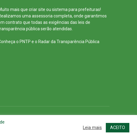
Muito mais que
criar site
ou
sistema para prefeituras
!
Realizamos uma
assessoria
completa, onde garantimos
em contrato que todas as exigências das
leis de
transparência pública
serão atendidas.
Conheça o
PNTP
e o
Radar da Transparência Pública
cessar Área Administrativa
Acessar o Webmail
 de
Leia mais
ACEITO