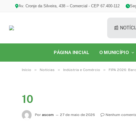
Av. Cronje da Silveira, 438 – Comercial - CEP 67.400-112
Seg
📰 NOTÍCI
PÁGINA INICIAL
O MUNICÍPIO
»
»
»
Início
Notícias
Indústria e Comércio
FIPA 2026: Bar
10
Por
ascom
27 de maio de 2026
Nenhum comentá