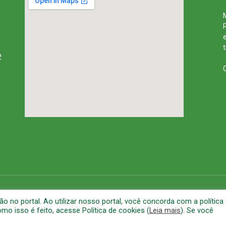
2
rena
Mapa do Site
A
no portal. Ao utilizar nosso portal, você concorda com a política
o isso é feito, acesse Política de cookies (
Leia mais
). Se você