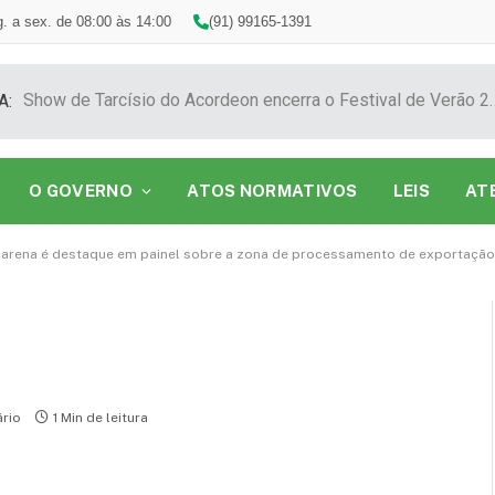
. a sex. de 08:00 às 14:00
(91) 99165-1391
Show de Tarcísio do Acordeon encerra o F
A:
O GOVERNO
ATOS NORMATIVOS
LEIS
AT
carena é destaque em painel sobre a zona de processamento de exportação
rio
1 Min de leitura