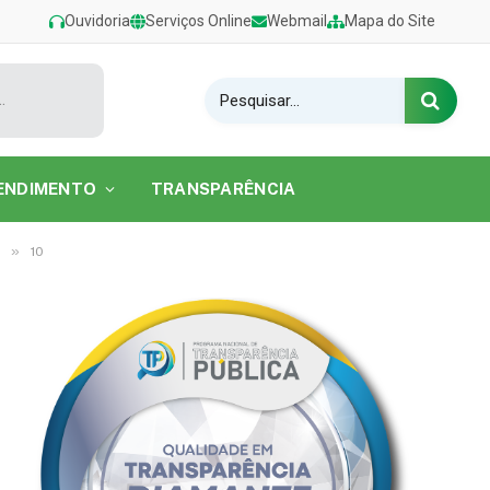
Ouvidoria
Serviços Online
Webmail
Mapa do Site
estival de Verão 2026 na Praia do Caripi
ENDIMENTO
TRANSPARÊNCIA
»
10