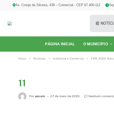
Av. Cronje da Silveira, 438 – Comercial - CEP 67.400-112
Seg
📰 NOTÍCI
PÁGINA INICIAL
O MUNICÍPIO
»
»
»
Início
Notícias
Indústria e Comércio
FIPA 2026: Bar
11
Por
ascom
27 de maio de 2026
Nenhum comentá