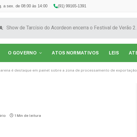
. a sex. de 08:00 às 14:00
(91) 99165-1391
Show de Tarcísio do Acordeon encerra o F
A:
O GOVERNO
ATOS NORMATIVOS
LEIS
AT
carena é destaque em painel sobre a zona de processamento de exportação
rio
1 Min de leitura