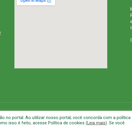
2
rena
Mapa do Site
A
no portal. Ao utilizar nosso portal, você concorda com a política
o isso é feito, acesse Política de cookies (
Leia mais
). Se você