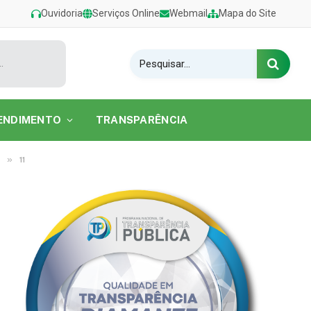
Ouvidoria
Serviços Online
Webmail
Mapa do Site
estival de Verão 2026 na Praia do Caripi
ENDIMENTO
TRANSPARÊNCIA
»
11