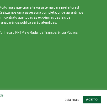
Muito mais que
criar site
ou
sistema para prefeituras
!
Realizamos uma
assessoria
completa, onde garantimos
em contrato que todas as exigências das
leis de
transparência pública
serão atendidas.
Conheça o
PNTP
e o
Radar da Transparência Pública
cessar Área Administrativa
Acessar o Webmail
 de
Leia mais
ACEITO