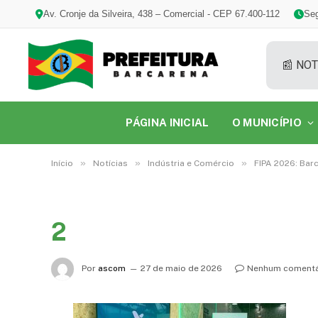
Av. Cronje da Silveira, 438 – Comercial - CEP 67.400-112
Seg
📰 NOT
PÁGINA INICIAL
O MUNICÍPIO
»
»
»
Início
Notícias
Indústria e Comércio
FIPA 2026: Bar
2
Por
ascom
27 de maio de 2026
Nenhum comentá