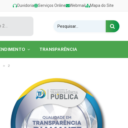
Ouvidoria
Serviços Online
Webmail
Mapa do Site
Show de Tarcísio do Acordeon encerra o Festival de Verão 2026 na Praia do Caripi
ENDIMENTO
TRANSPARÊNCIA
»
2