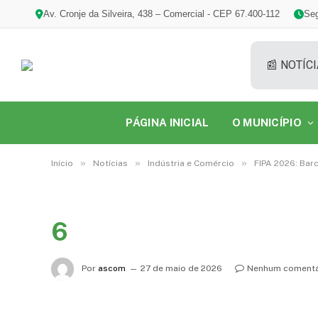
Av. Cronje da Silveira, 438 – Comercial - CEP 67.400-112
Seg
📰 NOTÍCI
PÁGINA INICIAL
O MUNICÍPIO
»
»
»
Início
Notícias
Indústria e Comércio
FIPA 2026: Bar
6
Por
ascom
27 de maio de 2026
Nenhum comentá