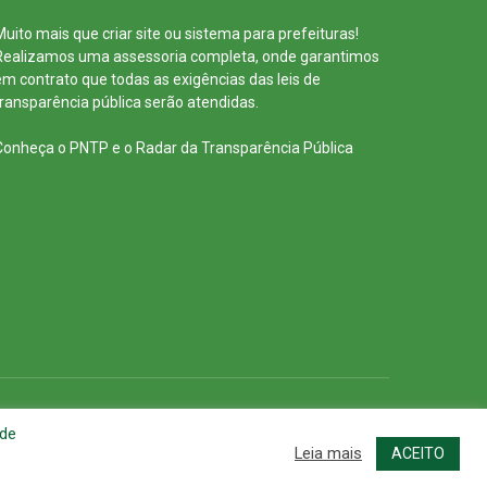
Muito mais que
criar site
ou
sistema para prefeituras
!
Realizamos uma
assessoria
completa, onde garantimos
em contrato que todas as exigências das
leis de
transparência pública
serão atendidas.
Conheça o
PNTP
e o
Radar da Transparência Pública
cessar Área Administrativa
Acessar o Webmail
 de
Leia mais
ACEITO