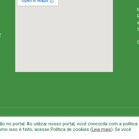
2
rena
Mapa do Site
A
no portal. Ao utilizar nosso portal, você concorda com a política
o isso é feito, acesse Política de cookies (
Leia mais
). Se você