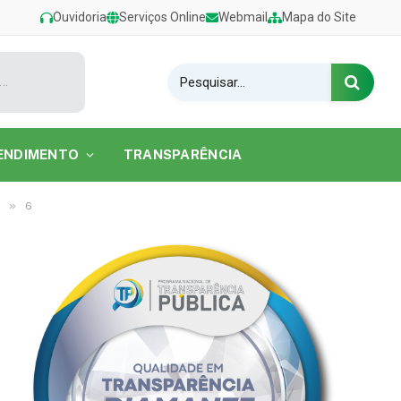
Ouvidoria
Serviços Online
Webmail
Mapa do Site
Viver sem limites” promove passeio de vela e caiaque para usuários do CER II em Barcarena
ENDIMENTO
TRANSPARÊNCIA
»
6