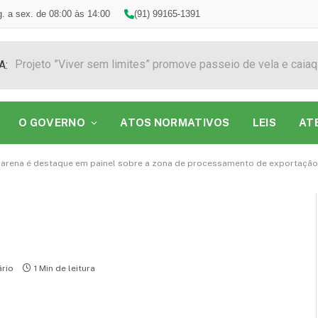
. a sex. de 08:00 às 14:00
(91) 99165-1391
Projeto ”
A:
O GOVERNO
ATOS NORMATIVOS
LEIS
AT
carena é destaque em painel sobre a zona de processamento de exportação
rio
1 Min de leitura