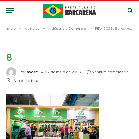
»
»
»
Início
Notícias
Indústria e Comércio
FIPA 2026: Barcarena é destaque em painel sobre a zona de processamento de exportação
8
Por
ascom
27 de maio de 2026
Nenhum comentário
1 Min de leitura