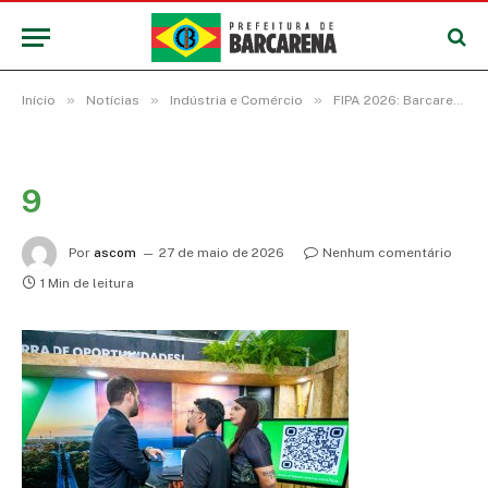
»
»
»
Início
Notícias
Indústria e Comércio
FIPA 2026: Barcarena é destaque em painel sobre a zona de processamento de exportação
9
Por
ascom
27 de maio de 2026
Nenhum comentário
1 Min de leitura