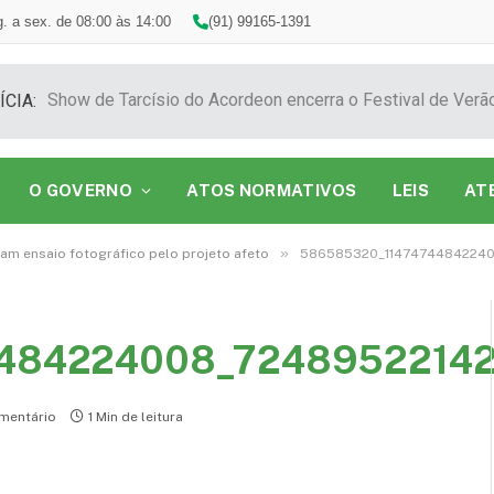
. a sex. de 08:00 às 14:00
(91) 99165-1391
ÍCIA:
O GOVERNO
ATOS NORMATIVOS
LEIS
AT
»
iam ensaio fotográfico pelo projeto afeto
586585320_11474744842240
484224008_72489522142
mentário
1 Min de leitura