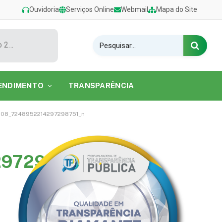
Ouvidoria
Serviços Online
Webmail
Mapa do Site
Show de Tarcísio do Acordeon encerra o Festival de Verão 2026 na Praia do Caripi
ENDIMENTO
TRANSPARÊNCIA
08_7248952214297298751_n
97298751_n