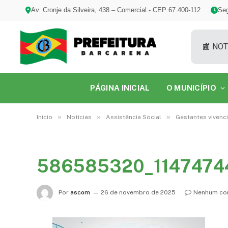
Av. Cronje da Silveira, 438 – Comercial - CEP 67.400-112
Seg
📰 NOT
PÁGINA INICIAL
O MUNICÍPIO
»
»
»
Início
Notícias
Assistência Social
Gestantes vivenc
586585320_1147474
Por
ascom
26 de novembro de 2025
Nenhum co