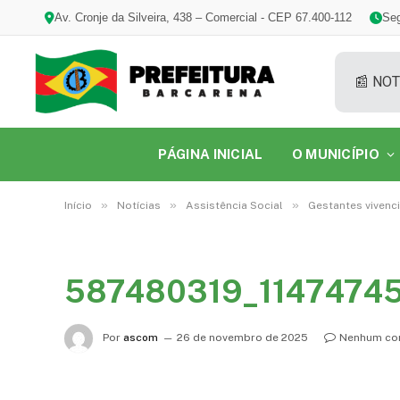
Av. Cronje da Silveira, 438 – Comercial - CEP 67.400-112
Seg
📰 NOT
PÁGINA INICIAL
O MUNICÍPIO
»
»
»
Início
Notícias
Assistência Social
Gestantes vivenc
587480319_1147474
Por
ascom
26 de novembro de 2025
Nenhum co