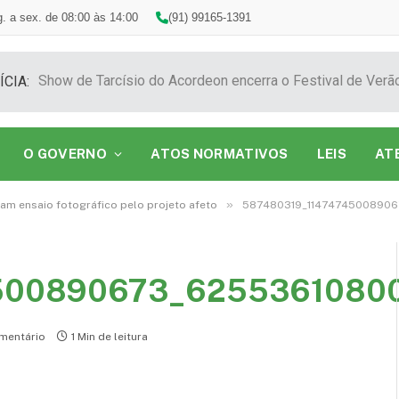
. a sex. de 08:00 às 14:00
(91) 99165-1391
ÍCIA:
O GOVERNO
ATOS NORMATIVOS
LEIS
AT
»
iam ensaio fotográfico pelo projeto afeto
587480319_1147474500890
500890673_6255361080
mentário
1 Min de leitura