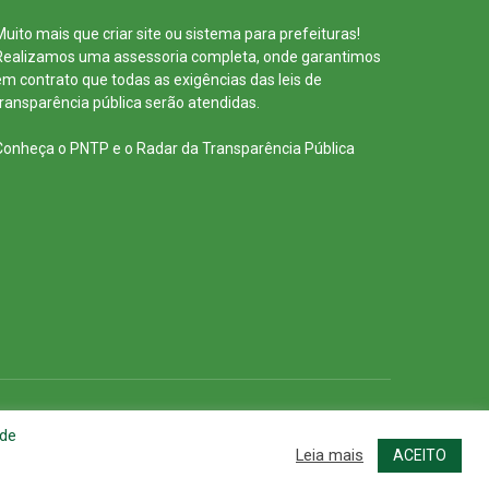
Muito mais que
criar site
ou
sistema para prefeituras
!
Realizamos uma
assessoria
completa, onde garantimos
em contrato que todas as exigências das
leis de
transparência pública
serão atendidas.
Conheça o
PNTP
e o
Radar da Transparência Pública
cessar Área Administrativa
Acessar o Webmail
 de
Leia mais
ACEITO