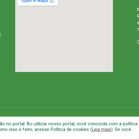
2
rena
Mapa do Site
A
no portal. Ao utilizar nosso portal, você concorda com a política
o isso é feito, acesse Política de cookies (
Leia mais
). Se você