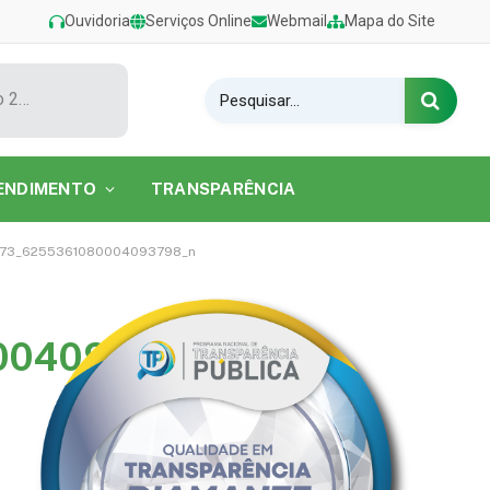
Ouvidoria
Serviços Online
Webmail
Mapa do Site
Show de Tarcísio do Acordeon encerra o Festival de Verão 2026 na Praia do Caripi
ENDIMENTO
TRANSPARÊNCIA
673_6255361080004093798_n
004093798_n