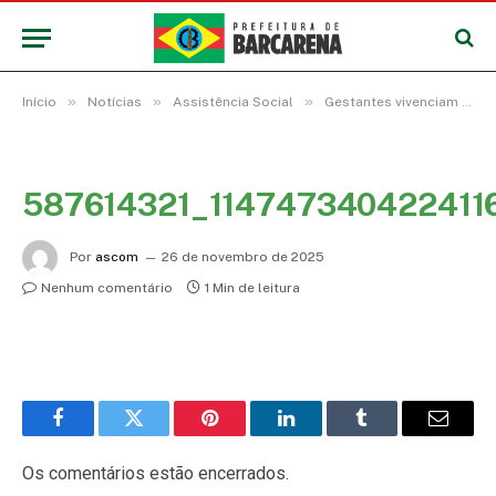
»
»
»
Início
Notícias
Assistência Social
Gestantes vivenciam ensaio fotográfico pelo projeto afeto
587614321_114747340422411
Por
ascom
26 de novembro de 2025
Nenhum comentário
1 Min de leitura
Facebook
Twitter
Pinterest
LinkedIn
Tumblr
E-
mail
Os comentários estão encerrados.