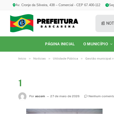
Av. Cronje da Silveira, 438 – Comercial - CEP 67.400-112
Seg
📰 NOT
PÁGINA INICIAL
O MUNICÍPIO
»
»
»
Início
Notícias
Utilidade Pública
Gestão municipal r
1
Por
ascom
27 de maio de 2026
Nenhum comentá