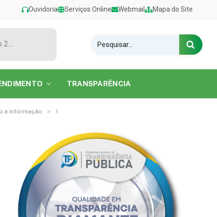
Ouvidoria
Serviços Online
Webmail
Mapa do Site
Show de Tarcísio do Acordeon encerra o Festival de Verão 2026 na Praia do Caripi
ENDIMENTO
TRANSPARÊNCIA
»
so à informação
1