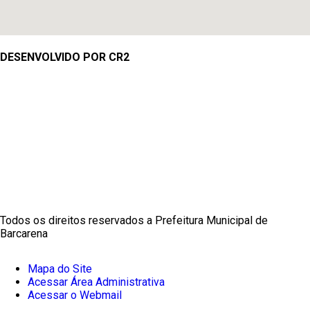
DESENVOLVIDO POR CR2
Muito mais que
criar site
ou
sistema para prefeituras
!
Realizamos uma
assessoria
completa, onde garantimos em
contrato que todas as exigências das
leis de transparência
pública
serão atendidas.
Conheça o
PNTP
e o
Radar da Transparência Pública
Todos os direitos reservados a Prefeitura Municipal de
Barcarena
Mapa do Site
Acessar Área Administrativa
Acessar o Webmail