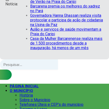
de Verão na Praia do Caripi
Notícia:
Barcarena premia os melhores do xadrez
no Pará
Governadora Hanna Ghassan realiza visita
protocolar e participa de ação de cidadania
na Usina da Paz
Aulão e serviços de saúde movimentam a
Praia do Caripi
Casa da Mulher Barcarenense realiza mais
de 1.500 procedimentos desde a
inauguração, há menos de um mês
PÁGINA INICIAL
O MUNICÍPIO
História
Sobre o Município
Telefones Úteis e CEP’s do município