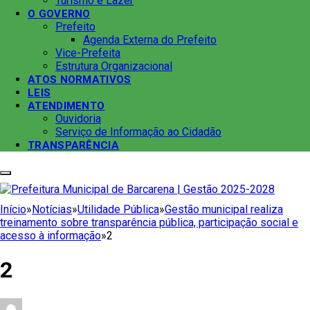
Turismo e Lazer
O GOVERNO
Prefeito
Agenda Externa do Prefeito
Vice-Prefeita
Estrutura Organizacional
ATOS NORMATIVOS
LEIS
ATENDIMENTO
Ouvidoria
Serviço de Informação ao Cidadão
TRANSPARÊNCIA
Início
»
Notícias
»
Utilidade Pública
»
Gestão municipal realiza
treinamento sobre transparência pública, participação social e
acesso à informação
»
2
2