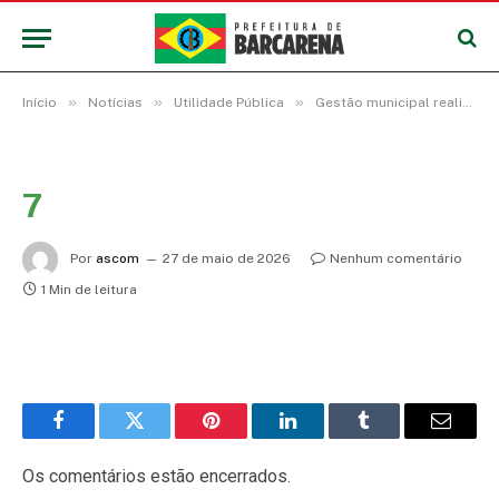
»
»
»
Início
Notícias
Utilidade Pública
Gestão municipal realiza treinamento sobre transparência pública, participação social e acesso à informação
7
Por
ascom
27 de maio de 2026
Nenhum comentário
1 Min de leitura
Facebook
Twitter
Pinterest
LinkedIn
Tumblr
E-
mail
Os comentários estão encerrados.