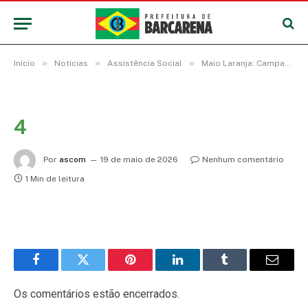
»
»
»
Início
Notícias
Assistência Social
Maio Laranja: Campanha liga o alerta contra casos de abuso e exploração sexual infantil
4
Por
ascom
19 de maio de 2026
Nenhum comentário
1 Min de leitura
Facebook
Twitter
Pinterest
LinkedIn
Tumblr
E-
mail
Os comentários estão encerrados.