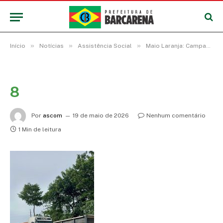
»
»
»
Início
Notícias
Assistência Social
Maio Laranja: Campanha liga o alerta contra casos de abuso e exploração sexual infantil
8
Por
ascom
19 de maio de 2026
Nenhum comentário
1 Min de leitura