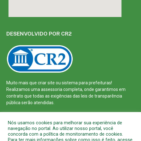
DESENVOLVIDO POR CR2
Muito mais que
criar site
ou
sistema para prefeituras
!
Realizamos uma
assessoria
completa, onde garantimos em
contrato que todas as exigências das
leis de transparência
pública
serão atendidas.
Conheça o
PNTP
e o
Radar da Transparência Pública
Nós usamos cookies para melhorar sua experiência de
navegação no portal. Ao utilizar nosso portal, você
concorda com a política de monitoramento de cookies.
Para ter mais informações sobre como isso é feito, acesse