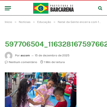
»
»
»
Início
Notícias
Educação
Natal da Gente encerra com 12 horas de lazer, 4 dias de emoção e presentes para cerca de 25 mil estudantes de Barcarena
597706504_11632816759766
Por
ascom
15 de dezembro de 2025
Nenhum comentário
1 Min de leitura