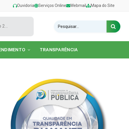
Ouvidoria
Serviços Online
Webmail
Mapa do Site
Show de Tarcísio do Acordeon encerra o Festival de Verão 2026 na Praia do Caripi
ENDIMENTO
TRANSPARÊNCIA