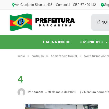
Av. Cronje da Silveira, 438 – Comercial - CEP 67.400-112
Seg
📰 NOT
PÁGINA INICIAL
O MUNICÍPIO
»
»
»
Início
Notícias
Assistência Social
Nova turma concl
4
Por
ascom
19 de maio de 2026
Nenhum comentá