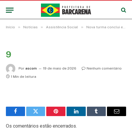
»
»
»
Início
Notícias
Assistência Social
Nova turma conclui etapa formativa do Acessuas Trabalho em Barcarena
9
Por
ascom
19 de maio de 2026
Nenhum comentário
1 Min de leitura
Facebook
Twitter
Pinterest
LinkedIn
Tumblr
E-
mail
Os comentários estão encerrados.