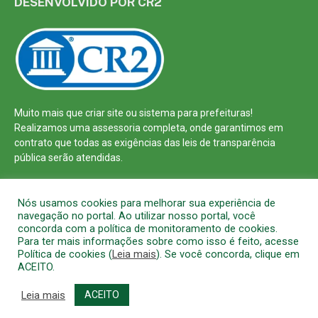
DESENVOLVIDO POR CR2
Muito mais que
criar site
ou
sistema para prefeituras
!
Realizamos uma
assessoria
completa, onde garantimos em
contrato que todas as exigências das
leis de transparência
pública
serão atendidas.
Conheça o
PNTP
e o
Radar da Transparência Pública
Nós usamos cookies para melhorar sua experiência de
navegação no portal. Ao utilizar nosso portal, você
concorda com a política de monitoramento de cookies.
Para ter mais informações sobre como isso é feito, acesse
Política de cookies (
Leia mais
). Se você concorda, clique em
Todos os direitos reservados a Prefeitura Municipal de Barcarena
ACEITO.
Mapa do Site
Acessar Área Administrativa
Acessar o Webmail
Leia mais
ACEITO