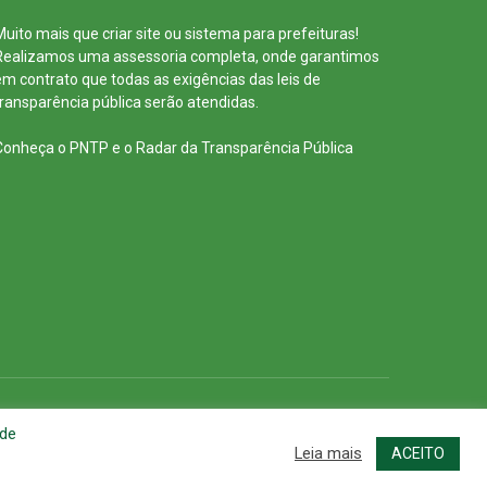
Muito mais que
criar site
ou
sistema para prefeituras
!
Realizamos uma
assessoria
completa, onde garantimos
em contrato que todas as exigências das
leis de
transparência pública
serão atendidas.
Conheça o
PNTP
e o
Radar da Transparência Pública
cessar Área Administrativa
Acessar o Webmail
 de
Leia mais
ACEITO