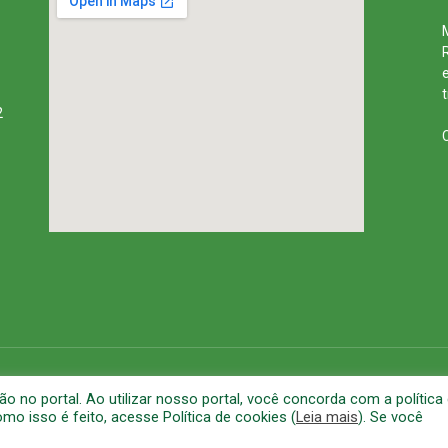
2
rena
Mapa do Site
A
no portal. Ao utilizar nosso portal, você concorda com a política
o isso é feito, acesse Política de cookies (
Leia mais
). Se você