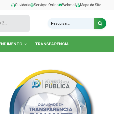
Ouvidoria
Serviços Online
Webmail
Mapa do Site
Show de Tarcísio do Acordeon encerra o Festival de Verão 2026 na Praia do Caripi
ENDIMENTO
TRANSPARÊNCIA