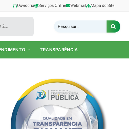
Ouvidoria
Serviços Online
Webmail
Mapa do Site
Show de Tarcísio do Acordeon encerra o Festival de Verão 2026 na Praia do Caripi
ENDIMENTO
TRANSPARÊNCIA