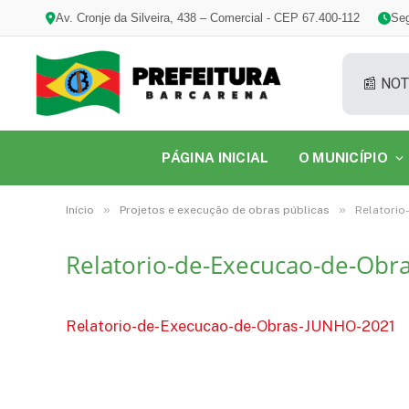
Av. Cronje da Silveira, 438 – Comercial - CEP 67.400-112
Seg
📰 NOT
PÁGINA INICIAL
O MUNICÍPIO
»
»
Início
Projetos e execução de obras públicas
Relatori
Relatorio-de-Execucao-de-Ob
Relatorio-de-Execucao-de-Obras-JUNHO-2021