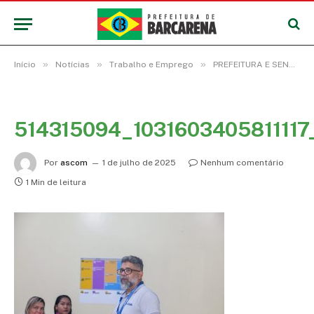
»
»
»
Início
Notícias
Trabalho e Emprego
PREFEITURA E SENAI INICIAM CURSO DE SOLDADOR PARA QUALIFICAÇÃO PROFISSIONAL EM BARCARENA
514315094_103160340581111
Por
ascom
1 de julho de 2025
Nenhum comentário
1 Min de leitura