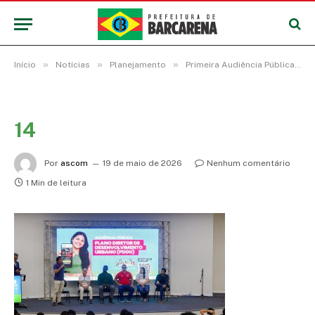
»
»
»
Início
Notícias
Planejamento
Primeira Audiência Pública de revisão do Plano Diretor de Barcarena reconhece os avanços e desafios no desenvolvimento do município
14
Por
ascom
19 de maio de 2026
Nenhum comentário
1 Min de leitura