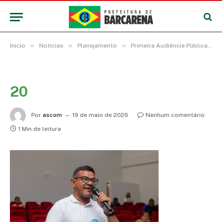
»
»
»
Início
Notícias
Planejamento
Primeira Audiência Pública de revisão do Plano Diretor de Barcarena reconhece os avanços e desafios no desenvolvimento do município
20
Por
ascom
19 de maio de 2026
Nenhum comentário
1 Min de leitura